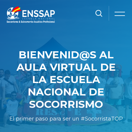
Salta [Cocoon] Slider style 1
BIENVENID@S AL
AULA VIRTUAL DE
LA ESCUELA
NACIONAL DE
SOCORRISMO
El primer paso para ser un #SocorristaTOP