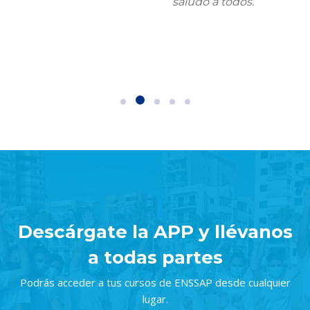
saludo a todos.
Salta [Cocoon] Parallax apps
Descárgate la APP y llévanos
a todas partes
Podrás acceder a tus cursos de ENSSAP desde cualquier
lugar.