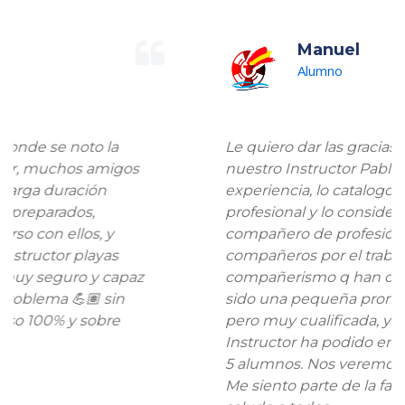
Manuel
Alumno
Le quiero dar las gracias en primer lugar a
nuestro Instructor Pablo, bajo mi
experiencia, lo catalogo como un gran
profesional y lo considero desde hoy un
compañero de profesión. También a mis
compañeros por el trabajo duro y el
compañerismo q han demostrado. Esta ha
sido una pequeña promoción en número
pero muy cualificada, ya que nuestro
Instructor ha podido emplear el tiempo en
5 alumnos. Nos veremos en más ocasiones.
Me siento parte de la familia ENSSAP. Un