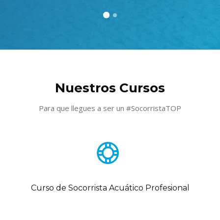
Salta al contenido principal
Salta [Cocoon] Features
Nuestros Cursos
Para que llegues a ser un #SocorristaTOP
Curso de Socorrista Acuático Profesional