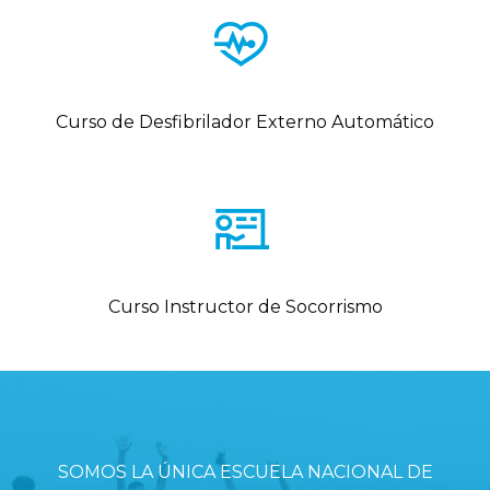
Curso de Desfibrilador Externo Automático
Curso Instructor de Socorrismo
Salta [Cocoon] Parallax
SOMOS LA ÚNICA ESCUELA NACIONAL DE