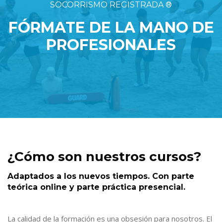
SOCORRISMO REGISTRADA ®
FÓRMATE DE LA MANO DE
PROFESIONALES
Salta [Cocoon] Tablets
¿Cómo son nuestros cursos?
Adaptados a los nuevos tiempos. Con parte
teórica online y parte práctica presencial.
La calidad de la formación es una obsesión para nosotros. El